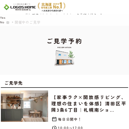
Cookie を使用して、お客様の活動を追跡してもよろしいですか? 当社ではお客様の
プライバシーを極めて重視しています。詳細について、およびご質問がある場合
は、当社のプライバシーポリシーをご覧ください。
Yes
開催中のご見学
No
ご見学予約
RESERVATION
ご見学先
【家事ラク×開放感リビング、
理想の住まいを体感】清田区平
岡3条6丁目｜札幌南ショ…
毎日公開中！
10:00〜17:00