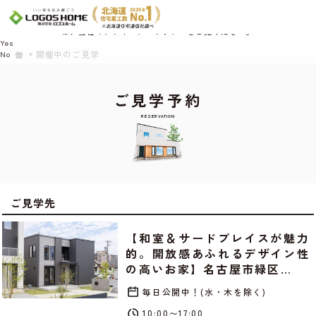
Cookie を使用して、お客様の活動を追跡してもよろしいですか? 当社ではお客様の
プライバシーを極めて重視しています。詳細について、およびご質問がある場合
は、当社のプライバシーポリシーをご覧ください。
Yes
開催中のご見学
No
ご見学予約
RESERVATION
ご見学先
【和室＆サードプレイスが魅力
的。開放感あふれるデザイン性
の高いお家】名古屋市緑区…
毎日公開中！(水・木を除く)
10:00〜17:00