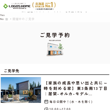
Cookie を使用して、お客様の活動を追跡してもよろしいですか? 当社ではお客様の
プライバシーを極めて重視しています。詳細について、およびご質問がある場合
は、当社のプライバシーポリシーをご覧ください。
Yes
開催中のご見学
No
ご見学予約
RESERVATION
ご見学先
【家族の成長や思い出と共に～
時を刻める家】東3条南13丁目
｜居栞-オルカ-モデル…
毎日公開中！(水・木を除く)
10:00〜17:00