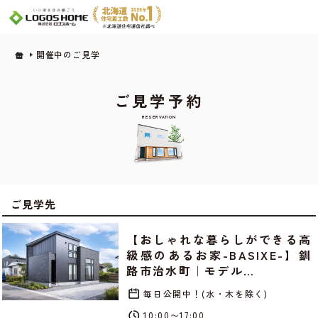
開催中のご見学
ご見学予約
RESERVATION
ご見学先
【おしゃれな暮らしができる高
級感のあるお家-BASIXE-】釧
路市治水町｜モデル…
毎日公開中！(水・木を除く)
10:00〜17:00