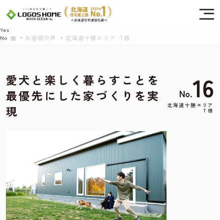
Cookie を使用して、お客様の活動を追跡してもよろしいですか? 当社ではお客様の
プライバシーを極めて重視しています。詳細について、およびご質問がある場合
は、当社のプライバシーポリシーをご覧ください。
Yes
お客様の声
北海道十勝エリア T様
No
16
愛犬と楽しく暮らすことを
No.
最優先にした家づくりを実
北海道十勝エリア
現
T様