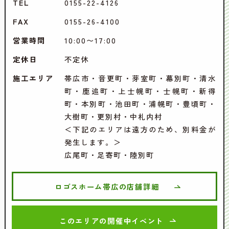
TEL
0155-22-4126
FAX
0155-26-4100
営業時間
10:00〜17:00
定休日
不定休
施工エリア
帯広市・音更町・芽室町・幕別町・清水
町・鹿追町・上士幌町・士幌町・新得
町・本別町・池田町・浦幌町・豊頃町・
大樹町・更別村・中札内村
＜下記のエリアは遠方のため、別料金が
発生します。＞
広尾町・足寄町・陸別町
ロゴスホーム帯広の店舗詳細
このエリアの開催中イベント