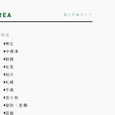
REA
施工可能エリア
北海道
帯広
中標津
釧路
北見
旭川
札幌
千歳
苫小牧
登別・室蘭
函館