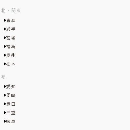
東北・関東
青森
岩手
宮城
福島
奥州
栃木
東海
愛知
岡崎
豊田
三重
岐阜