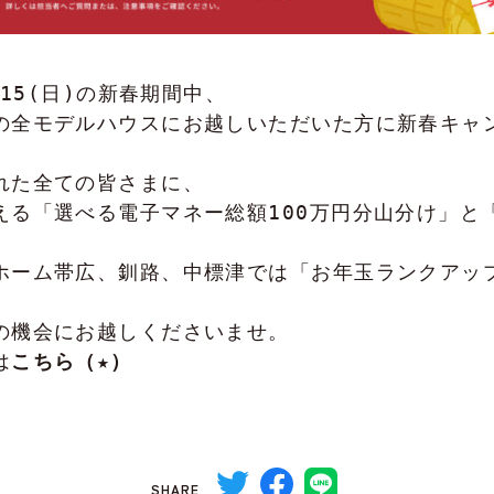
/15(日)の新春期間中、

の全モデルハウスにお越しいただいた方に新春キャン
れた全ての皆さまに、

える「選べる電子マネー総額100万円分山分け」と
ホーム帯広、釧路、中標津では「お年玉ランクアップ
の機会にお越しくださいませ。

は
こちら（★）
SHARE