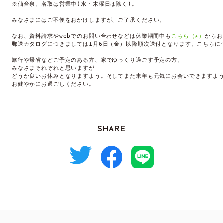
※仙台泉、名取は営業中(水・木曜日は除く)。

みなさまにはご不便をおかけしますが、ご了承ください。

なお、資料請求やwebでのお問い合わせなどは休業期間中も
こちら（★）
からお
郵送カタログにつきましては1月6日（金）以降順次送付となります。こちらに
旅行や帰省などご予定のある方、家でゆっくり過ごす予定の方、

みなさまそれぞれと思いますが

どうか良いお休みとなりますよう。そしてまた来年も元気にお会いできますよう
お健やかにお過ごしください。

SHARE