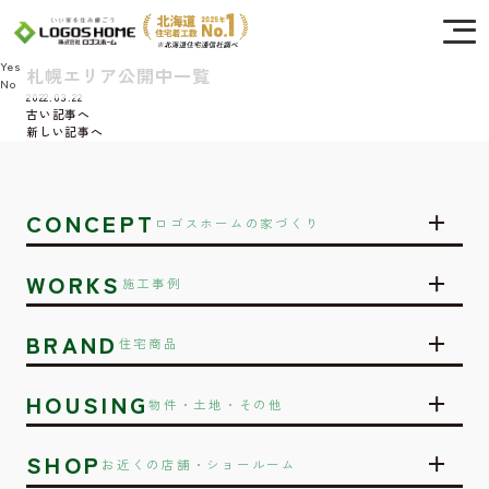
Cookie を使用して、お客様の活動を追跡してもよろしいですか? 当社ではお客様の
プライバシーを極めて重視しています。詳細について、およびご質問がある場合
は、当社のプライバシーポリシーをご覧ください。
Yes
札幌エリア公開中一覧
No
2022.03.22
古い記事へ
新しい記事へ
CONCEPT
ロゴスホームの家づくり
WORKS
施工事例
BRAND
住宅商品
HOUSING
物件・土地・その他
SHOP
お近くの店舗・ショールーム