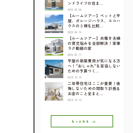
ンドライフの住ま…
2026.05.08
【ルームツアー】ペットと平
屋、ガレージハウス、エコハ
ウスの３棟を比較…
2026.04.16
【ルームツアー】共働き夫婦
の育児悩みを全部解決！家事
ラク動線の家
2026.03.17
平屋の新築費用が気になる方
へ！“おしゃれ”を妥協しない
ための予算づく…
2025.12.10
二世帯住宅はここが重要！後
悔しないための間取り計画＆
お金のこと全まと…
2025.12.10
もっとみる