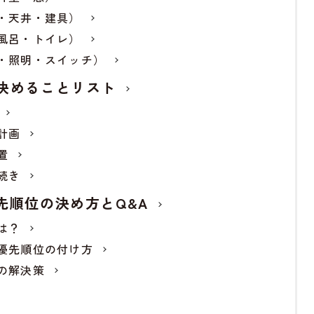
・天井・建具）
風呂・トイレ）
・照明・スイッチ）
決めることリスト
計画
置
続き
先順位の決め方とQ&A
は？
優先順位の付け方
の解決策