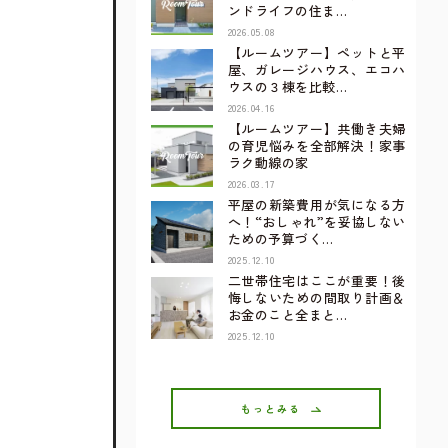
ンドライフの住ま…
2026.05.08
【ルームツアー】ペットと平
屋、ガレージハウス、エコハ
ウスの３棟を比較…
2026.04.16
【ルームツアー】共働き夫婦
の育児悩みを全部解決！家事
ラク動線の家
2026.03.17
平屋の新築費用が気になる方
へ！“おしゃれ”を妥協しない
ための予算づく…
2025.12.10
二世帯住宅はここが重要！後
悔しないための間取り計画＆
お金のこと全まと…
2025.12.10
もっとみる