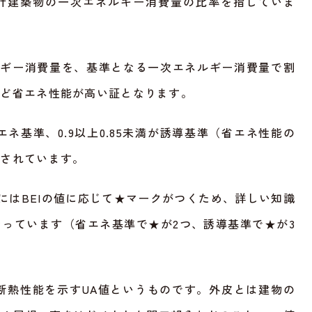
計建築物の一次エネルギー消費量の比率を指していま
ルギー消費量を、基準となる一次エネルギー消費量で割
ほど省エネ性能が高い証となります。
が省エネ基準、0.9以上0.85未満が誘導基準（省エネ性能の
とされています。
示にはBEIの値に応じて★マークがつくため、詳しい知識
っています（省エネ基準で★が2つ、誘導基準で★が3
皮断熱性能を示すUA値というものです。外皮とは建物の