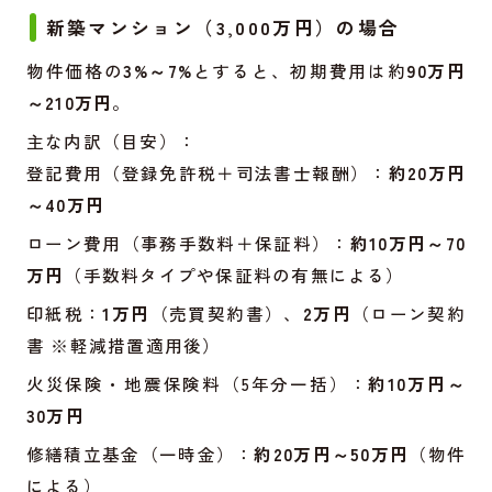
新築マンション（3,000万円）の場合
物件価格の
3%～7%
とすると、初期費用は約
90万円
～210万円
。
主な内訳（目安）：
登記費用（登録免許税＋司法書士報酬）：
約20万円
～40万円
ローン費用（事務手数料＋保証料）：
約10万円～70
万円
（手数料タイプや保証料の有無による）
印紙税：
1万円
（売買契約書）、
2万円
（ローン契約
書 ※軽減措置適用後）
火災保険・地震保険料（5年分一括）：
約10万円～
30万円
修繕積立基金（一時金）：
約20万円～50万円
（物件
による）