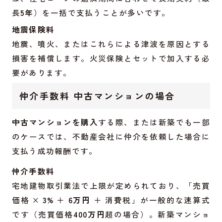
長
5年
）を一括で支払うことが多いです。
地震保険料
地震、噴火、またはこれらによる津波を原因とする
損害を補償します。火災保険とセットで加入する必
要があります。
仲介手数料 中古マンションの場合
中古マンションを購入
する際、または新築でも一部
のケースでは、不動産会社に仲介を依頼した場合に
支払う成功報酬です。
仲介手数料
宅地建物取引業法で上限が定められており、「売買
価格 ×
3%
＋
6万円
＋ 消費税」が一般的な速算式
です（売買価格
400万円
超の場合）。新築マンショ