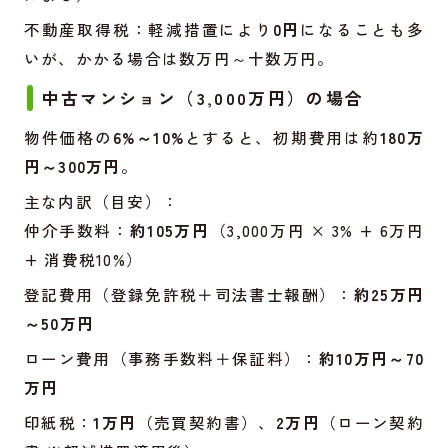
不動産取得税：軽減措置により
0円
になることも多
いが、かかる場合は数万円～十数万円。
中古マンション（3,000万円）の場合
物件価格の
6%～10%
とすると、初期費用は約
180万
円～300万円
。
主な内訳（目安）：
仲介手数料：
約105万円
（3,000万円 × 3% + 6万円
+ 消費税10%）
登記費用（登録免許税＋司法書士報酬）：
約25万円
～50万円
ローン費用（事務手数料＋保証料）：
約10万円～70
万円
印紙税：
1万円
（売買契約書）、
2万円
（ローン契約