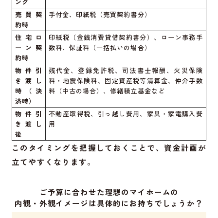
ング
売買契
手付金、印紙税（売買契約書分）
約時
住宅ロ
印紙税（金銭消費貸借契約書分）、ローン事務手
ーン契
数料、保証料（一括払いの場合）
約時
物件引
残代金、登録免許税、司法書士報酬、火災保険
き渡し
料・地震保険料、固定資産税等清算金、仲介手数
時（決
料（中古の場合）、修繕積立基金など
済時）
物件引
不動産取得税、引っ越し費用、家具・家電購入費
き渡し
用
後
このタイミングを把握しておくことで、資金計画が
立てやすくなります。
ご予算に合わせた理想のマイホームの
内観・外観イメージは具体的にお持ちでしょうか？