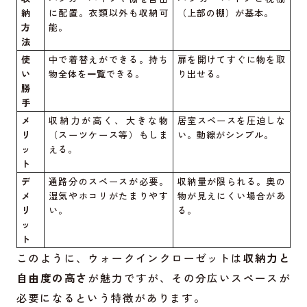
納
に配置。衣類以外も収納可
（上部の棚）が基本。
方
能。
法
使
中で着替えができる。持ち
扉を開けてすぐに物を取
い
物全体を
一覧
できる。
り出せる。
勝
手
メ
収納力が高く、大きな物
居室スペースを圧迫しな
リ
（スーツケース等）もしま
い。動線がシンプル。
ッ
える。
ト
デ
通路分のスペースが必要。
収納量が限られる。奥の
メ
湿気やホコリがたまりやす
物が見えにくい場合があ
リ
い。
る。
ッ
ト
このように、ウォークインクローゼットは
収納力と
自由度の高さ
が魅力ですが、その分広いスペースが
必要になるという特徴があります。