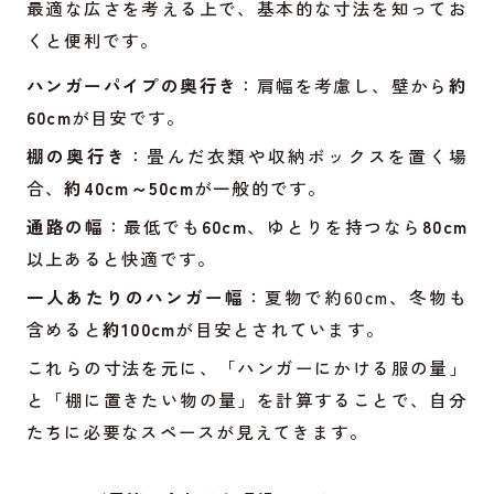
最適な広さを考える上で、基本的な寸法を知ってお
くと便利です。
ハンガーパイプの奥行き
：肩幅を考慮し、壁から
約
60cm
が目安です。
棚の奥行き
：畳んだ衣類や収納ボックスを置く場
合、
約40cm～50cm
が一般的です。
通路の幅
：最低でも
60cm
、ゆとりを持つなら
80cm
以上あると快適です。
一人あたりのハンガー幅
：夏物で約60cm、冬物も
含めると
約100cm
が目安とされています。
これらの寸法を元に、「ハンガーにかける服の量」
と「棚に置きたい物の量」を計算することで、自分
たちに必要なスペースが見えてきます。