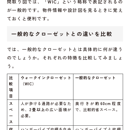
間取り図では、
「WIC」
という略称で表記されるの
が一般的です。物件情報や設計図を見るときに覚え
ておくと便利です。
一般的なクローゼットとの違いを比較
では、一般的なクローゼットとは具体的に何が違う
のでしょうか。それぞれの特徴を比較してみましょ
う。
比
ウォークインクローゼット
一般的なクローゼット
較
（WIC）
項
目
ス
人が歩ける通路が必要なた
奥行きが
約60cm
程度
ペ
め、
2畳以上
の広い面積が
で、比較的省スペース。
ー
必要。
ス
収
ハンガーパイプや棚を自由
ハンガーパイプと枕棚