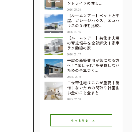
ンドライフの住ま…
2026.05.08
【ルームツアー】ペットと平
屋、ガレージハウス、エコハ
ウスの３棟を比較…
2026.04.16
【ルームツアー】共働き夫婦
の育児悩みを全部解決！家事
ラク動線の家
2026.03.17
平屋の新築費用が気になる方
へ！“おしゃれ”を妥協しない
ための予算づく…
2025.12.10
二世帯住宅はここが重要！後
悔しないための間取り計画＆
お金のこと全まと…
2025.12.10
もっとみる