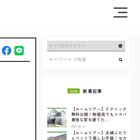
を極めて重視しています。詳細について、およびご質問
さい。
新着記事
NEW
【ルームツアー】テクニック
無料公開！物価高でもコスパ
最強な家を建てた…
2026.06.12
【ルームツアー】夫婦ふたり
とペットで楽しむ平屋｜セカ