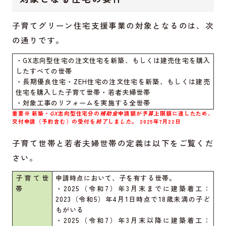
子育てグリーン住宅支援事業の対象となるのは、次
の通りです。
・GX志向型住宅の注文住宅を新築、もしくは建売住宅を購入
したすべての世帯
・長期優良住宅・ZEH住宅の注文住宅を新築、もしくは建売
住宅を購入した子育て世帯・若者夫婦世帯
・対象工事のリフォームを実施する全世帯
重要※ 新築・
GX
志向型住宅分の
補助金
申請額が
予算
上限額に達したため、
交付申請（予約含む）の受付を
終了
しま
した
。 2025年7月22日
子育て世帯と若者夫婦世帯の定義は以下をご覧くだ
さい。
子育て世
申請時点において、子を有する世帯。
帯
・2025（令和7）年3月末までに建築着工：
2023（令和5）年4月1日時点で18歳未満の子ど
もがいる
・2025（令和7）年3月末以降に建築着工：