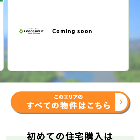
SHOW ROOM
ロゴスホーム宇都宮
ショ
ールーム公開中！！
毎日公開中!
期間
(水・木を除く)
宇都宮市末広1丁目
住所
物件を見てみる
初めての住宅購入は