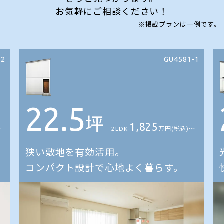
お気軽にご相談ください！
※掲載プランは一例です。
-2
GU4581-1
22.5
坪
1,825
〜
2LDK
万円(税込)〜
狭い敷地を有効活用。
コンパクト設計で心地よく暮らす。