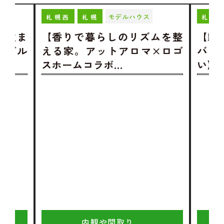
モデルハウス
札幌西
札幌
札幌
む住ま
【香りで暮らしのリズムを整
【新
モデル
える家。アットアロマ×ロゴ
バリ
スホームコラボ…
い】
内観や間取り