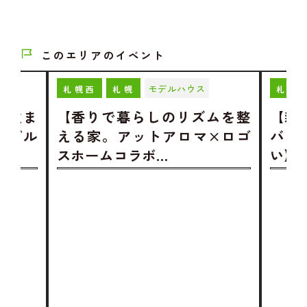
このエリアのイベント
モデルハウス
札幌西
札幌
札幌
む住ま
【香りで暮らしのリズムを整
【新
モデル
える家。アットアロマ×ロゴ
バリ
スホームコラボ…
い】