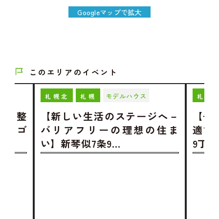
Googleマップで拡大
このエリアのイベント
モデルハウス
札幌北
札幌
札幌
ムを整
【新しい生活のステージへ－
【子
×ロゴ
バリアフリーの理想の住ま
適で
い】新琴似7条9…
9丁