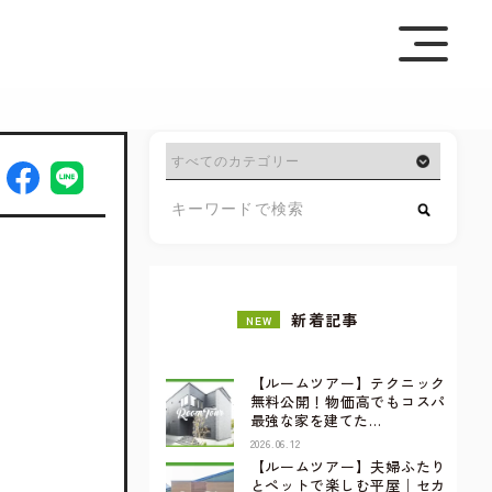
を極めて重視しています。詳細について、およびご質問
さい。
新着記事
NEW
【ルームツアー】テクニック
無料公開！物価高でもコスパ
最強な家を建てた…
2026.06.12
【ルームツアー】夫婦ふたり
とペットで楽しむ平屋｜セカ