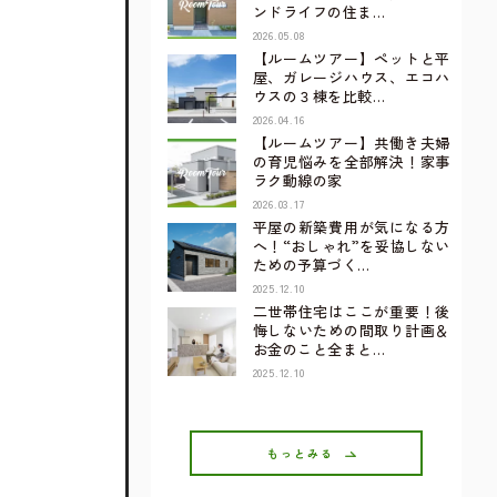
ンドライフの住ま…
2026.05.08
【ルームツアー】ペットと平
屋、ガレージハウス、エコハ
ウスの３棟を比較…
2026.04.16
【ルームツアー】共働き夫婦
の育児悩みを全部解決！家事
ラク動線の家
2026.03.17
平屋の新築費用が気になる方
へ！“おしゃれ”を妥協しない
ための予算づく…
2025.12.10
二世帯住宅はここが重要！後
悔しないための間取り計画＆
お金のこと全まと…
2025.12.10
もっとみる