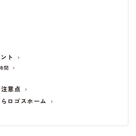
イント
時間
の注意点
ならロゴスホーム