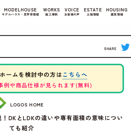
もよろしいですか? 当社ではお客様のプライバシー
MODELHOUSE
WORKS
VOICE
ESTATE
HOUSING
る場合は、当社のプライバシーポリシーをご覧くだ
モデルハウス・見学会情報
施工事例
お客様の声
土地情報
建売情報
SHARE
こちらへ
ホームを検討中の方は
事例や商品仕様が見られます(無料)
LOGOS HOME
！DKとLDKの違いや専有面積の意味につい
ても紹介