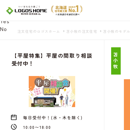
Cookie を使用して、お客様の活動を追跡して
があ
Yes
No
注文住宅のロゴスホーム
苫小牧の注文住宅
苫小牧のモデ
【平屋特集】平屋の間取り相談
苫小牧
受付中！
毎日受付中！(水・木を除く)
10:00〜18:00