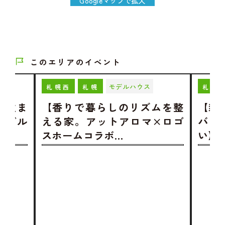
Googleマップで拡大
このエリアのイベント
モデルハウス
札幌西
札幌
札幌
む住ま
【香りで暮らしのリズムを整
【新
モデル
える家。アットアロマ×ロゴ
バリ
スホームコラボ…
い】