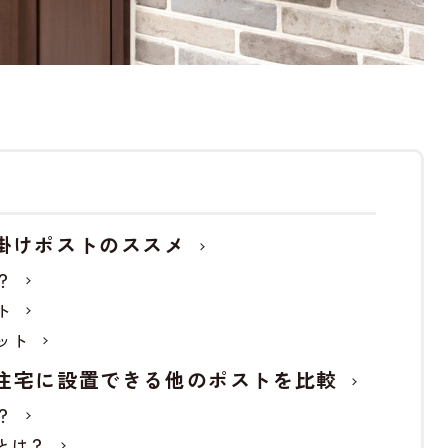
掛けポストのススメ
？
ト
ット
住宅に設置できる他のポストを比較
？
とは？