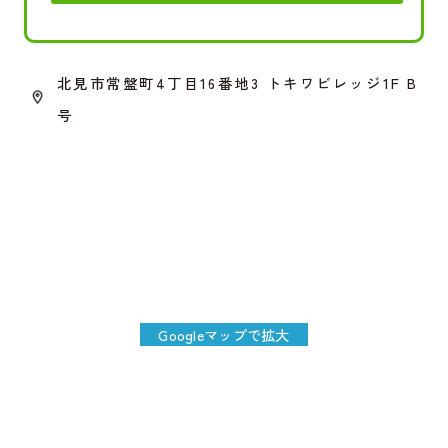
北見市常盤町4丁目16番地3 トキワビレッジ1F B
号
Googleマップで拡大