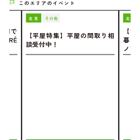
このエリアのイベント
その他
北見
北見
空間で
【ひ
【平屋特集】平屋の間取り相
OIRÉ
暮らす
談受付中！
ノワ