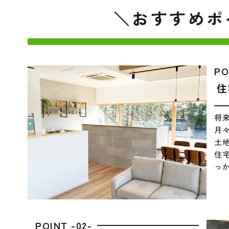
＼おすすめポ
PO
住
将
月
土
住
っ
POINT -02-