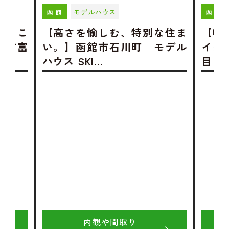
モデルハウス
函館
函館
、あこ
【高さを愉しむ、特別な住ま
【吹
館市富
い。】函館市石川町｜モデル
イク
ハウス SKI…
目｜
内観や間取り