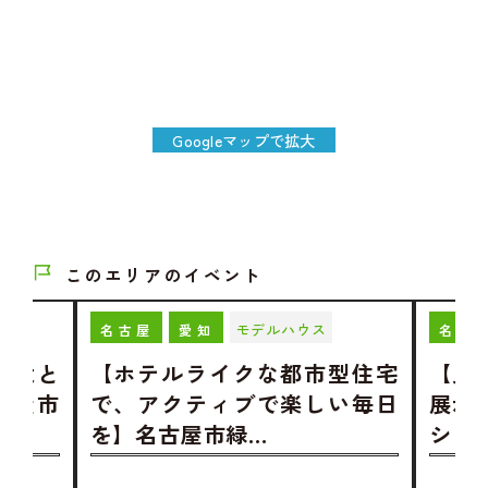
Googleマップで拡大
このエリアのイベント
モデルハウス
名古屋
愛知
名古
愛犬と
【ホテルライクな都市型住宅
【見
古屋市
で、アクティブで楽しい毎日
展示
を】名古屋市緑…
ショ