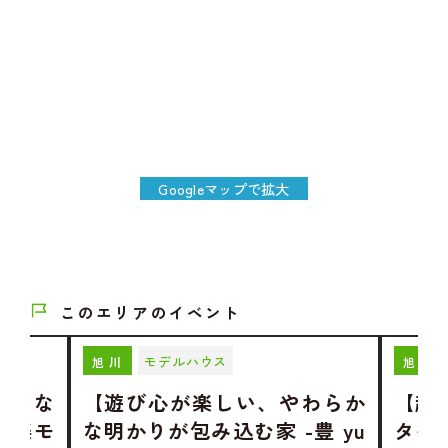
Googleマップで拡大
このエリアのイベント
モデルハウス
旭川
旭川
ような
【遊び心が楽しい、やわらか
【趣
】神楽モ
な明かりが包み込む家 -豊 yu
タイ