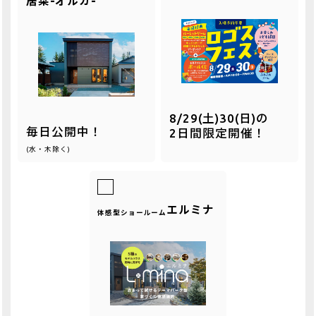
居栞-オルカ-
8/29(土)30(日)の
毎日公開中！
2日間限定開催！
(水・木除く)
エルミナ
体感型ショールーム