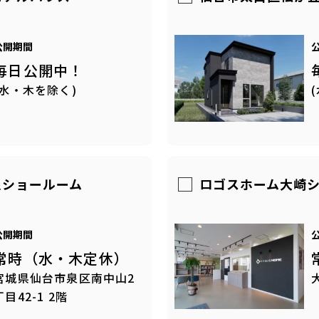
公開期間
毎日公開中！
(水・木を除く)
泉ショールーム
ロゴスホーム大崎
公開期間
常時（水・木定休）
宮城県仙台市泉区南中山2
丁目42-1 2階