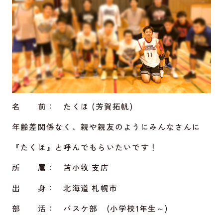
名 前： たくほ (芳賀拓帆)
年齢差関係なく、親や親友のようにみんなさんに
『たくほ』と呼んでもらいたいです！
所 属： 苫小牧 支店
出 身： 北海道 札幌市
部 活： バスケ部 (小学校1年生～)