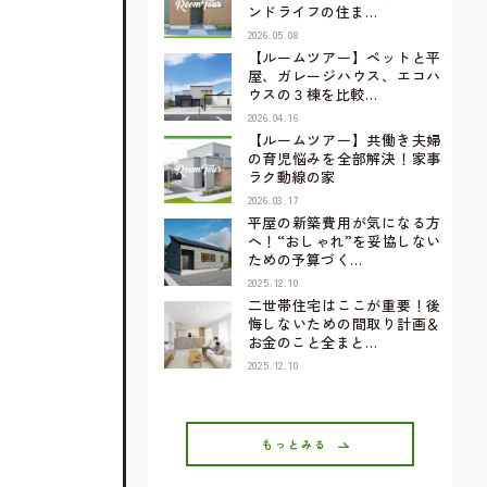
ンドライフの住ま…
2026.05.08
【ルームツアー】ペットと平
屋、ガレージハウス、エコハ
ウスの３棟を比較…
2026.04.16
【ルームツアー】共働き夫婦
の育児悩みを全部解決！家事
ラク動線の家
2026.03.17
平屋の新築費用が気になる方
へ！“おしゃれ”を妥協しない
ための予算づく…
2025.12.10
二世帯住宅はここが重要！後
悔しないための間取り計画＆
お金のこと全まと…
2025.12.10
もっとみる