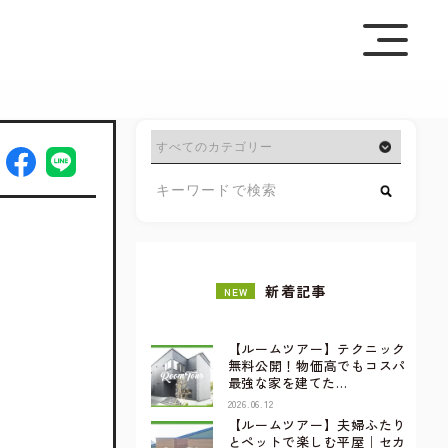
を極めて重視しています。詳細について、およびご質問
さい。
新着記事
NEW
【ルームツアー】テクニック
無料公開！物価高でもコスパ
最強な家を建てた…
2026.06.12
【ルームツアー】夫婦ふたり
とペットで楽しむ平屋｜セカ