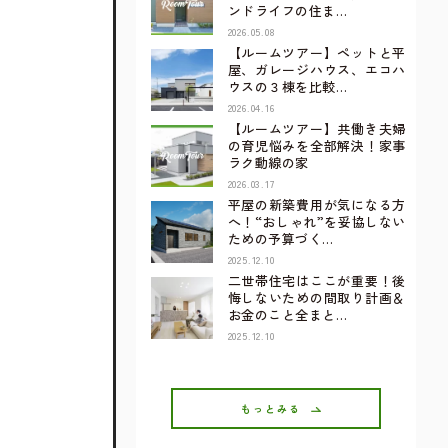
ンドライフの住ま…
2026.05.08
【ルームツアー】ペットと平
屋、ガレージハウス、エコハ
ウスの３棟を比較…
2026.04.16
【ルームツアー】共働き夫婦
の育児悩みを全部解決！家事
ラク動線の家
2026.03.17
平屋の新築費用が気になる方
へ！“おしゃれ”を妥協しない
ための予算づく…
2025.12.10
二世帯住宅はここが重要！後
悔しないための間取り計画＆
お金のこと全まと…
2025.12.10
もっとみる