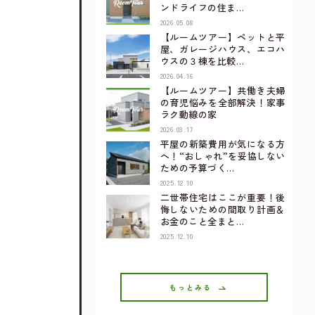
ンドライフの住ま…
2026.05.08
【ルームツアー】ペットと平
屋、ガレージハウス、エコハ
ウスの３棟を比較…
2026.04.16
【ルームツアー】共働き夫婦
の育児悩みを全部解決！家事
ラク動線の家
2026.03.17
平屋の新築費用が気になる方
へ！“おしゃれ”を妥協しない
ための予算づく…
2025.12.10
二世帯住宅はここが重要！後
悔しないための間取り計画＆
お金のこと全まと…
2025.12.10
もっとみる